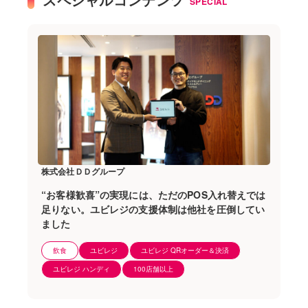
SPECIAL
株式会社ＤＤグループ
“お客様歓喜”の実現には、ただのPOS入れ替えでは
足りない。ユビレジの支援体制は他社を圧倒してい
ました
飲食
ユビレジ
ユビレジ QRオーダー＆決済
ユビレジ ハンディ
100店舗以上