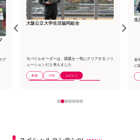
生活協同組合連合会大学生協事業連
協同組合
課題を一気にクリアするソリ
各地区でバラバラだったレジをタブレット
した
に統一。大学生協が挑んだ3000台のレジ
ジェクトの舞台裏
ユビレジ
その他サービス
ユビレジ
100店
決済
6〜20店舗
スペシャルコンテンツ