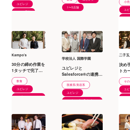
保存でき、全スタッ
小売
る点
ニュー構成などを
ユビレジ
フが把握できる為い
1〜5店舗
管理
考える上で大変役
ユビ
6〜20店舗
つでも誰でも接客が
客層
立っています。
21
可能となりました。
析が
点が
いま
Kampo’s
二子玉
学校法人 国際学園
30分の締め作業を
決め
ユビレジと
1タッチで完了。
トカ
Salesforce®の連携
全8店舗分の手間
のシ
が、顧客満足度に貢
飲食
その
とコストを抑える
期コ
医療系/美容系
献する会員管理の基
ことができまし
した
ユビレジ
ユビ
盤
ユビレジ
た。
スタ
ユビレジ ハンディ
1〜
電店
ユビレジ for Salesforce
6〜20店舗
51〜100店舗