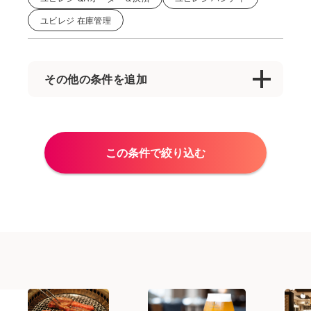
ユビレジ 在庫管理
その他の条件を追加
カフェ
キッチンカー
クリニック
スポットワーク
その他
バイキング
この条件で絞り込む
レストラン
乗り換え
人材不足
先会計
初めてのタブレットPOSレジ
商業施設
外国人スタッフ
多店舗展開
居酒屋
店外モバイルオーダー
本部
美容院
自動釣銭機
薬局
飲食
飲食小売