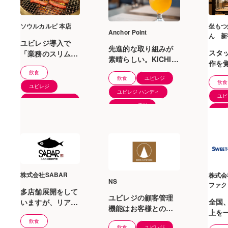
ソウルカルビ 本店
坐もつ
Anchor Point
ん 新
ユビレジ導入で
先進的な取り組みが
スタ
「業務のスリム
素晴らしい。KICHIRI
作を
化」と「注文ロス
は全店舗「ユビレ
飲食
ドが
の軽減化」を実
飲食
ユビレジ
ジ」に切り替えま
飲食
上早
現。客単価が
ユビレジ
す！
ユビレジ ハンディ
た。
1,000円もアップ
ユビ
ユビレジ ハンディ
しました。
51〜100店舗
ユビ
1〜5店舗
1〜
株式会社SABAR
株式会
NS
ファク
多店舗展開をして
ン
ユビレジの顧客管理
全国
いますが、リアル
機能はお客様との会
上を
タイムに店舗の状
話に役に立つ情報も
飲食
タイ
況がわかるためメ
飲食
ユビレジ