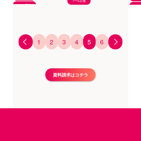
1〜5店舗
す。
1〜5店舗
6〜
1
2
3
4
5
6
資料請求はコチラ