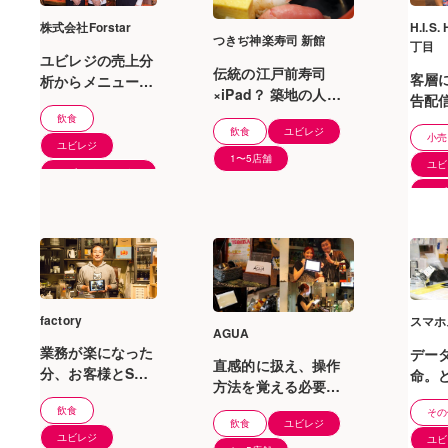
株式会社Forstar
H.I.S
つきぢ神楽寿司 新館
丁目
ユビレジの売上分
伝統の江戸前寿司
客層
析からメニューを
×iPad？ 築地の人気
告配
日々改善していま
店を支えるタブレッ
飲食
行い
す。
飲食
ユビレジ
トPOSレジ「ユビレ
小売
舗運
ユビレジ
ジ」の秘密
1〜5店舗
した
ユビ
ユビレジ ハンディ
ユビ
1〜5店舗
1〜
factory
スマホ
AGUA
業務が楽になった
デー
直感的に扱え、操作
分、お客様とSNS
命。
方法を覚える必要が
上でコミュニケー
売上
ありません
飲食
その
ションが増え、集
は非
飲食
ユビレジ
客に繋がっていま
ユビレジ
ユビ