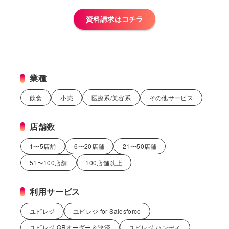
資料請求はコチラ
業種
飲食
小売
医療系/美容系
その他サービス
店舗数
1〜5店舗
6〜20店舗
21〜50店舗
51〜100店舗
100店舗以上
利用サービス
ユビレジ
ユビレジ for Salesforce
ユビレジ QRオーダー＆決済
ユビレジ ハンディ