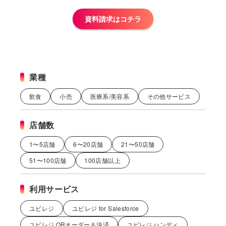
資料請求はコチラ
業種
飲食
小売
医療系/美容系
その他サービス
店舗数
1〜5店舗
6〜20店舗
21〜50店舗
51〜100店舗
100店舗以上
利用サービス
ユビレジ
ユビレジ for Salesforce
ユビレジ QRオーダー＆決済
ユビレジ ハンディ