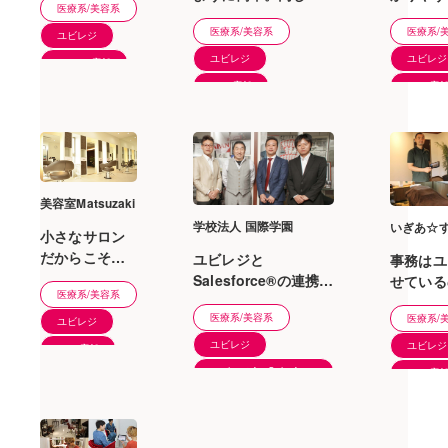
医療系/美容系
ました
客様に均一したサー
ら誰でも
医療系/美容系
医療系/
ビス提供ができてい
す。
ユビレジ
ます！
ユビレジ
ユビレジ
21〜50店舗
1〜5店舗
1〜5店
美容室Matsuzaki
学校法人 国際学園
いぎあ☆
小さなサロン
だからこそ、
ユビレジと
事務はユ
ユビレジが戦
Salesforce®の連携
せている
医療系/美容系
力となり仕事
が、顧客満足度に貢
時間ギリ
医療系/美容系
に集中できて
医療系/
献する会員管理の基
客業務に
ユビレジ
います。
盤
とができ
ユビレジ
ユビレジ
1〜5店舗
りました
ユビレジ for Salesforce
1〜5店
51〜100店舗