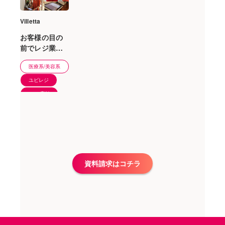
Villetta
お客様の目の
前でレジ業務
を行えて、視
医療系/美容系
覚的にわかり
やすく、好評
ユビレジ
です。
1〜5店舗
資料請求はコチラ