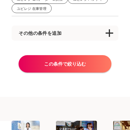
ユビレジ 在庫管理
その他の条件を追加
カフェ
キッチンカー
クリニック
スポットワーク
その他
バイキング
この条件で絞り込む
レストラン
乗り換え
人材不足
先会計
初めてのタブレットPOSレジ
商業施設
外国人スタッフ
多店舗展開
居酒屋
店外モバイルオーダー
本部
美容院
自動釣銭機
薬局
飲食
飲食小売