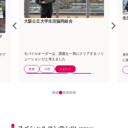
生活協同組合連合会大学生協事業連合
豊
ソリ
各地区でバラバラだったレジをタブレットPOSレジ
初
に統一。大学生協が挑んだ3000台のレジ刷新プロ
ム
ジェクトの舞台裏
認
その他サービス
ユビレジ
100店舗以上
スペシャルコンテンツ