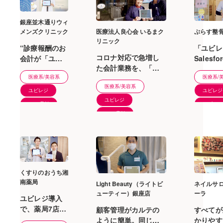
銀座並木通りウィ
メンズクリニック
医療法人良心会 いるまク
ぷらす整骨
リニック
“診療報酬のお
「ユビレジ
コロナ対応で急増し
会計が「ユビ
Salesf
た会計業務を、「ユ
レジ」で非常
店舗の顧
医療系/美容系
ビレジ」の導入で効
医療系/
にスムーズに
ータを一
医療系/美容系
率化できました。
行えています”
タル化へ
ユビレジ
ユビレジ
導入前の課題
ユビレジ
1〜5店舗
ユビレジ fo
感 導入後の効
1〜5店舗
21〜50
果 医師もスタ
ッフ…
くすりのおうち湘
南薬局
Light Beauty（ライトビ
ネイルサロ
ューティー）銀座店
ーラ
ユビレジ導入
で、薬局7店舗
顧客管理がカルテの
すべてが
のIT化が進み
ように簡単。同じお
かりやす