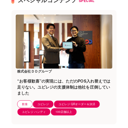
SPECIAL
株式会社ＤＤグループ
“お客様歓喜”の実現には、ただのPOS入れ替えでは
足りない。ユビレジの支援体制は他社を圧倒してい
ました
飲食
ユビレジ
ユビレジ QRオーダー＆決済
ユビレジ ハンディ
100店舗以上