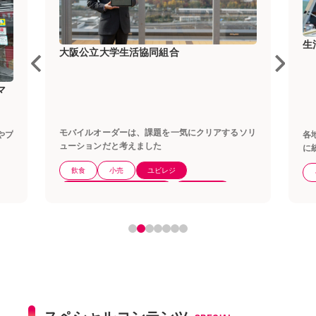
生活協同組合連合会大学生協事業連合
豊
ソリ
各地区でバラバラだったレジをタブレットPOSレジ
初
に統一。大学生協が挑んだ3000台のレジ刷新プロ
ム
ジェクトの舞台裏
認
その他サービス
ユビレジ
100店舗以上
スペシャルコンテンツ