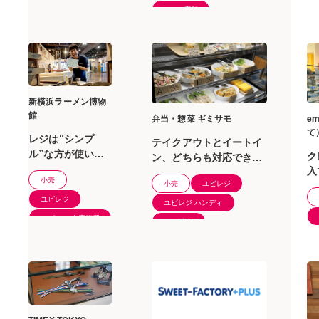
6〜20店舗
新横浜ラーメン博物
館
弁当・惣菜 ギミサモ
e
て
レジは“シンプ
テイクアウトとイートイ
ル”な方が使いや
ク
ン、どちらも対応できる
すくて管理も楽だ
入
柔軟なユビレジに魅力を
小売
と、ユビレジが実
小売
ユビレジ
現
感じました。
感させてくれまし
く
ユビレジ
ユビレジ ハンディ
た
ユビレジ 在庫管理
1〜5店舗
1〜5店舗