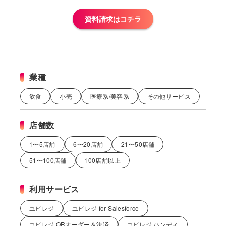
資料請求はコチラ
業種
飲食
小売
医療系/美容系
その他サービス
店舗数
1〜5店舗
6〜20店舗
21〜50店舗
51〜100店舗
100店舗以上
利用サービス
ユビレジ
ユビレジ for Salesforce
ユビレジ QRオーダー＆決済
ユビレジ ハンディ