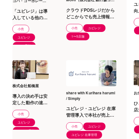
コパ・コーポレーシ
ユ
ポレーション）
ョン）
クラウドPOSレジだから
向
「ユビレジ」は導
どこからでも売上情報に
き
入している他のシ
アクセスできる。365日
ステムとの親和性
小売
ユビレジ
稼働している私たちにと
小売
も高く、大きなト
って「ユビレジ」は…
ラブルも一度もあ
1〜5店舗
ユビレジ
りません 導入前
1〜5店舗
の課題感 導入…
株式会社船橋屋
share with Kurihara harumi
お
導入の決め手は安
/ Simply
定した動作の速さ
ひ
ユビレジ・ユビレジ 在庫
と軽さでした
店
小売
管理導⼊で本社が売上・
だ
在庫数を⼀括管理！店舗
ユビレジ
小売
ユビレジ
は接客に集中できます
21〜50店舗
ユビレジ 在庫管理