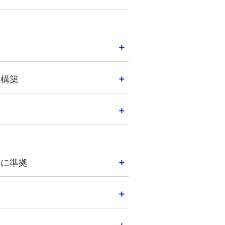
ム構築
応
準に準拠