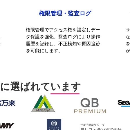
権限管理・監査ログ
ェ
権限管理でアクセス権を設定しデー
入
タ保護を強化。監査ログにより操作
安
履歴を記録し、不正検知や原因追跡
を可能にします。
業に
選ばれています