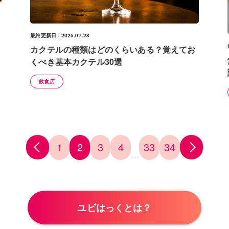
最終更新日：2025.07.28
カクテルの種類はどのくらいある？覚えてお
くべき基本カクテル30選
飲食店
1
2
3
4
33
34
…
ユビはっくとは？