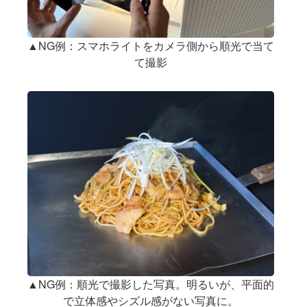
▲NG例：スマホライトをカメラ側から順光で当て
て撮影
▲NG例：順光で撮影した写真。明るいが、平面的
で立体感やシズル感がない写真に。