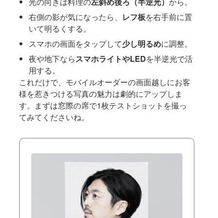
光の向きは料理の
左斜め後ろ（半逆光）
から。
右側の影が気になったら、
レフ板
を右手前に置
いて明るくする。
スマホの画面をタップして
少し明るめ
に調整。
夜や地下なら
スマホライトやLED
を半逆光で活
用する。
これだけで、モバイルオーダーの画面越しにお客
様を惹きつける写真の魅力は劇的にアップしま
す。まずは窓際の席で1枚テストショットを撮っ
てみてくださいね。