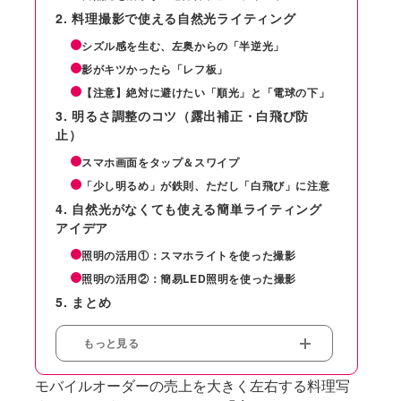
料理撮影で使える自然光ライティング
シズル感を生む、左奥からの「半逆光」
影がキツかったら「レフ板」
【注意】絶対に避けたい「順光」と「電球の下」
明るさ調整のコツ（露出補正・白飛び防
止）
スマホ画面をタップ＆スワイプ
「少し明るめ」が鉄則、ただし「白飛び」に注意
自然光がなくても使える簡単ライティング
アイデア
照明の活用①：スマホライトを使った撮影
照明の活用②：簡易LED照明を使った撮影
まとめ
もっと見る
モバイルオーダーの売上を大きく左右する料理写