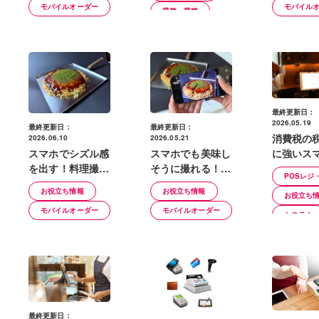
モバイル
モバイルオーダー
ル・構図
業務・業種
開業知識
最終更新日：
2026.05.19
最終更新日：
最終更新日：
消費税の
2026.06.10
2026.05.21
に強いス
スマホでシズル感
スマホでも美味し
ジの選び
を出す！料理撮影
そうに撮れる！料
POSレジ
導入前の
テクニック＜自然
理写真撮影テクニ
お役立ち情報
お役立ち情報
お役立ち
ェックリ
光・ライティング
ック3つ＜基本編
モバイルオーダー
モバイルオーダー
編＞
＞
システム
トレンド
最終更新日：