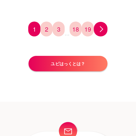
飲食店
1
2
3
18
19
…
ユビはっくとは？