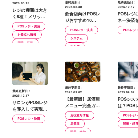
最終更新日：
最終更新日：
2026.05.15
2026.03.30
2025.12.17
レジの種類は大き
飲食店向けPOSレ
POSレジ
く6種！メリッ
ジおすすめ10
ネー決済
ト・デメリットや
選！導入メリット
る方法｜
POSレジ・決済
向いている店舗、
POSレジ・決済
POSレジ
や選ぶ際のチェッ
リットと
お役立ち情報
自店に合った選び
システム
クポイント
方
開業・経営
飲食店
最終更新日：
最終更新日：
最終更新日：
2025.09.02
2025.09.02
2025.12.17
【最新版】居酒屋
POSシス
サロンがPOSレジ
メニュー完全ガイ
は？POS
を導入して実現で
ド｜人気定番メニ
違いや機
きること｜レジを
お役立ち情報
POSレジ
ューから最新トレ
のメリッ
POSレジ・決済
選ぶ際の注意点
居酒屋
開業・経
ンドまで
リット
は？
開業・経営