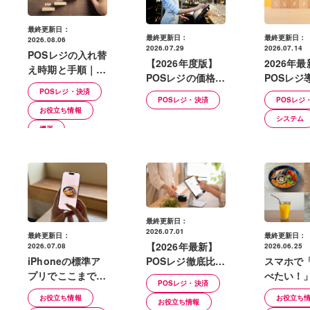
最終更新日：
最終更新日：
最終更新日：
2026.08.06
2026.07.29
2026.07.14
POSレジの入れ替
【2026年度版】
2026年
え時期と手順｜失
POSレジの価格の
POSレジ
敗しない選び方・
目安は？種類別に
える補助
POSレジ・決済
導入フローを解説
POSレジ・決済
POSレジ
解説
金の例｜
お役立ち情報
システム
重要な注
機器
最終更新日：
2026.07.01
最終更新日：
最終更新日：
【2026年最新】
2026.06.25
2026.07.08
POSレジ徹底比較
スマホで
iPhoneの標準ア
| おすすめの選び
べたい！
プリでここまでで
POSレジ・決済
方と業種別チェッ
出！料理
きる！＜料理レタ
お役立ち
お役立ち情報
お役立ち情報
クポイントを解説
ニック＜
ッチ編＞