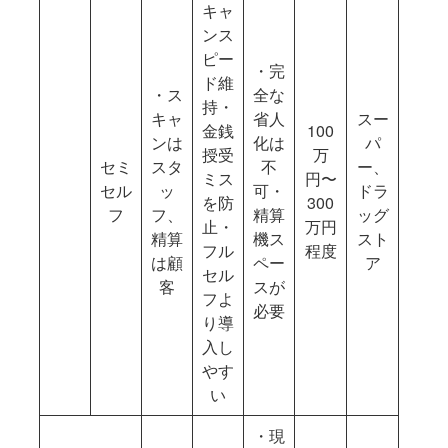
キャ
ンス
ピー
・完
ド維
・ス
全な
持・
キャ
省人
スー
金銭
100
ンは
化は
パ
授受
万
セミ
スタ
不
ー、
ミス
円〜
セル
ッ
可・
ドラ
を防
300
フ
フ、
精算
ッグ
止・
万円
精算
機ス
スト
フル
程度
は顧
ペー
ア
セル
客
スが
フよ
必要
り導
入し
やす
い
・現