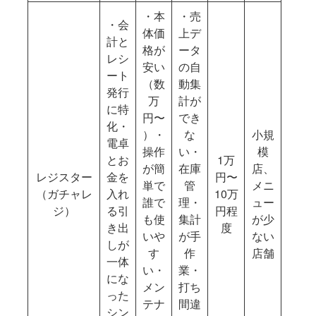
・本
・売
・会
体価
上デ
計と
格が
ータ
レシ
安い
の自
ート
（数
動集
発行
万
計が
に特
円〜
でき
化・
）・
な
小規
電卓
操作
い・
模
とお
1万
が簡
在庫
店、
レジスター
金を
円〜
単で
管
メニ
（ガチャレ
入れ
10万
誰で
理・
ュー
ジ）
る引
円程
も使
集計
が少
き出
度
いや
が手
ない
しが
す
作
店舗
一体
い・
業・
にな
メン
打ち
った
テナ
間違
シン