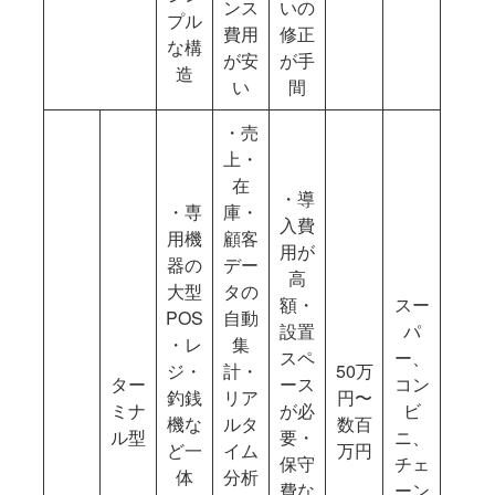
ンス
いの
プル
費用
修正
な構
が安
が手
造
い
間
・売
上・
在
・導
・専
庫・
入費
用機
顧客
用が
器の
デー
高
大型
タの
額・
スー
POS
自動
設置
パ
・レ
集
スペ
ー、
ジ・
計・
50万
ター
ース
コン
釣銭
リア
円〜
ミナ
が必
ビ
機な
ルタ
数百
ル型
要・
ニ、
ど一
イム
万円
保守
チェ
体
分析
費な
ーン