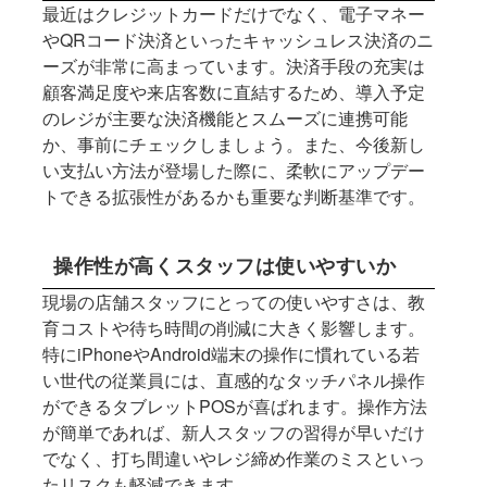
最近はクレジットカードだけでなく、電子マネー
やQRコード決済といったキャッシュレス決済のニ
ーズが非常に高まっています。決済手段の充実は
顧客満足度や来店客数に直結するため、導入予定
のレジが主要な決済機能とスムーズに連携可能
か、事前にチェックしましょう。また、今後新し
い支払い方法が登場した際に、柔軟にアップデー
トできる拡張性があるかも重要な判断基準です。
操作性が高くスタッフは使いやすいか
現場の店舗スタッフにとっての使いやすさは、教
育コストや待ち時間の削減に大きく影響します。
特にiPhoneやAndroid端末の操作に慣れている若
い世代の従業員には、直感的なタッチパネル操作
ができるタブレットPOSが喜ばれます。操作方法
が簡単であれば、新人スタッフの習得が早いだけ
でなく、打ち間違いやレジ締め作業のミスといっ
たリスクも軽減できます。