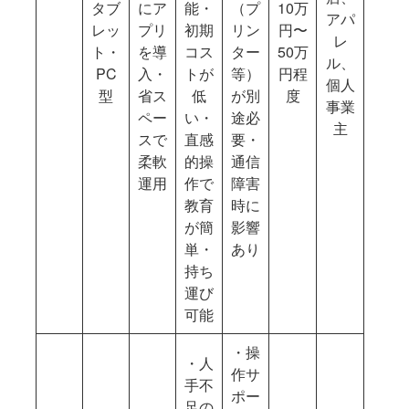
タブ
にア
能・
（プ
10万
アパ
レッ
プリ
初期
リン
円〜
レ
ト・
を導
コス
ター
50万
ル、
PC
入・
トが
等）
円程
個人
型
省ス
低
が別
度
事業
ペー
い・
途必
主
スで
直感
要・
柔軟
的操
通信
運用
作で
障害
教育
時に
が簡
影響
単・
あり
持ち
運び
可能
・操
・人
作サ
手不
ポー
足の