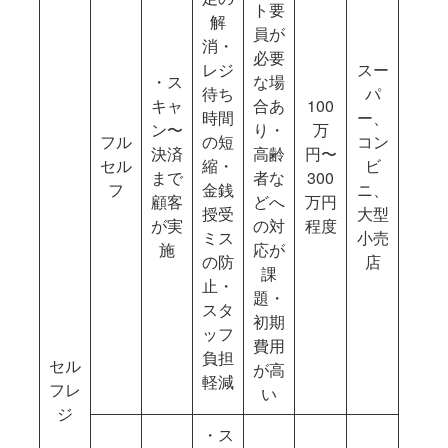
ト要
解
員が
消・
必要
レジ
スー
・ス
な場
待ち
パ
キャ
合あ
100
時間
ー、
ン〜
り・
万
フル
の短
コン
決済
高齢
円〜
セル
縮・
ビ
まで
者な
300
フ
金銭
ニ、
顧客
どへ
万円
授受
大型
が実
の対
程度
ミス
小売
施
応が
の防
店
課
止・
題・
スタ
初期
ッフ
費用
負担
セル
が高
軽減
フレ
い
ジ
・ス