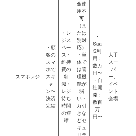
金使
用不
可
（ま
・レ
たは
・
ジス
別対
Saa
・顧
ペー
応）
S利
客の
ス・
・単
大手
用：
スマ
維持
体で
スー
数万
ホで
費の
は管
パ
円〜
スマホレジ
スキ
削
理機
ー、
・自
ャ
減・
能が
イベ
社開
ン〜
レジ
弱
ント
発：
決済
待ち
い・
会場
数百
完結
時間
万引
万
の短
きな
円〜
縮
どセ
キュ
リテ