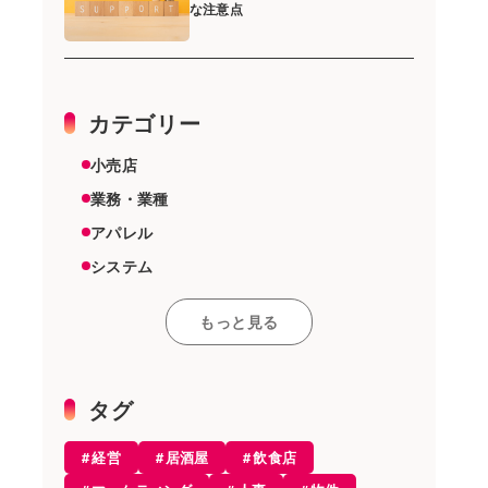
な注意点
カテゴリー
小売店
業務・業種
アパレル
システム
スーパーマーケット
もっと見る
その他
雑貨店
機器
タグ
美容室
経営
居酒屋
飲食店
エステ