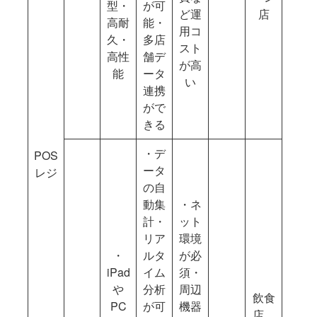
型・
が可
ど運
店
高耐
能・
用コ
久・
多店
スト
高性
舗デ
が高
能
ータ
い
連携
がで
きる
・デ
POS
ータ
レジ
の自
動集
・ネ
計・
ット
リア
環境
・
ルタ
が必
iPad
イム
須・
や
分析
周辺
飲食
PC
が可
機器
店、