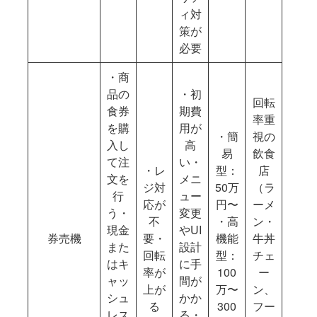
ィ対
策が
必要
・商
品の
・初
回転
食券
期費
率重
を購
用が
・簡
視の
入し
高
易
飲食
て注
い・
・レ
型：
店
文を
メニ
ジ対
50万
（ラ
行
ュー
応が
円〜
ーメ
う・
変更
不
・高
ン・
現金
やUI
券売機
要・
機能
牛丼
また
設計
回転
型：
チェ
はキ
に手
率が
100
ー
ャッ
間が
上が
万〜
ン、
シュ
かか
る
300
フー
レス
る・