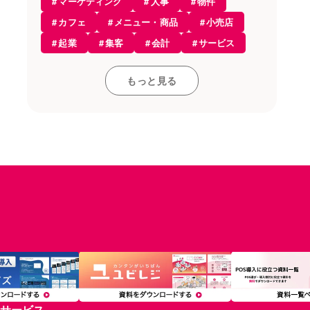
マーケティング
人事
物件
開業・経営
カフェ
メニュー・商品
小売店
開業知識
起業
集客
会計
サービス
モバイルオーダー
レストラン
開業
接客・販売
お役立ち情報
もっと見る
コンセプト
雇用
和食
飲食店
アルコール
レジ
採用
居酒屋
仕入れ
店舗デザイン
POSレジ
カフェ
資格
求人
設備
税金
レストラン
内装
ラーメン
食材
POSレジ・決済
店舗開業
人材育成
アルバイト
トレンド
融資・資金調達
個人事業主
経理
サロン・ヘルスケア
在庫管理
小売
備品
フランチャイズ
インバウンド
分析
原価率
経費
顧客管理
複数店舗
多店舗
利益率
サービス