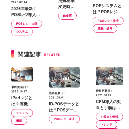
消費税率
2026.07.14
POSシステムと
変更時の
2026年最新！
は？POSレジと
飲食店レ
POSレジ導入に
飲食店
の違いや機能、
ジ対応と
使える補助金や
POSレジ・決済
導入のメリッ
は？軽減
POSレジ・決済
助成金の例｜検
開業・経営
ト・デメリット
税率の設
システム
討時の重要な注
定と早め
意点
に行うべ
き対策
関連記事
RELATED
最終更新日：
最終更新日：
2022.10.17
最終更新日：
2021.08.22
iPadレジと
2021.09.01
CRM導入の効
は？高機能
ID-POSデータと
果と手順は？
で使いやす
は？POSデータ
売上獲得を効
システム
いタブレッ
との違い、活用
お役立ち情報
率化して事業
POSレジ・決済
機器
トPOSレジ
する方法
トレンド
を拡大へ
の紹介