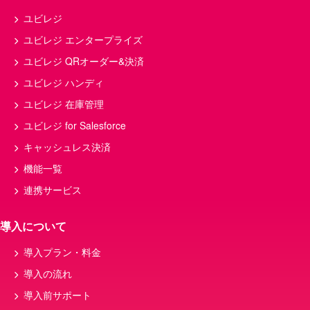
開業資金
美容室
店舗
ユビレジ
飲食店経営
マニュアル
確定申告
ユビレジ エンタープライズ
給料
予約
ランチ
POS
ユビレジ QRオーダー&決済
店舗経営
キャッシュレス
店舗運営
ユビレジ ハンディ
薬局
回転率
店舗管理
ユビレジ 在庫管理
コース料理
クラウド
食中毒
ユビレジ for Salesforce
キッチンカー
メニュー表
接客
キャッシュレス決済
決済
損益分岐点
QRコード決済
機能一覧
POSレジ 改修
スマートレジ
連携サービス
カフェメニュー・商品、モバイルオーダー、飲
食店
導入について
税率
セルフオーダー
開発
導入プラン・料金
POSシステム
メニュー
導入の流れ
POSシテム
キャッシュレス決済端末
導入前サポート
nsips
粗利
インボイス制度