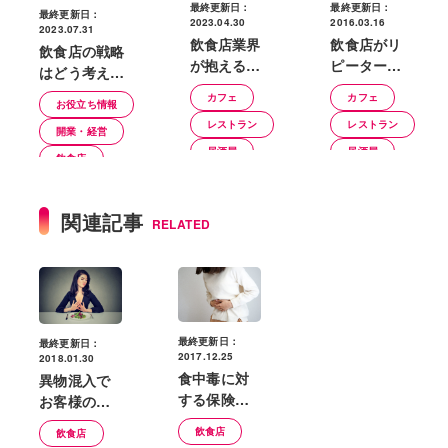
最終更新日：
最終更新日：
最終更新日：
2023.04.30
2016.03.16
2023.07.31
飲食店業界
飲食店がリ
飲食店の戦略
が抱える課
ピーターを
はどう考え
題とは？解
増やす方法
る？成功に導
カフェ
カフェ
お役立ち情報
決するため
｜繰り返し
く計画のポイ
レストラン
レストラン
の効果的な
来店しても
開業・経営
ント
対策5選
らえるお店
居酒屋
居酒屋
飲食店
飲食店
飲食店
関連記事
RELATED
最終更新日：
最終更新日：
2017.12.25
2018.01.30
食中毒に対
異物混入で
する保険入
お客様の信
ってます
頼をなくさ
飲食店
飲食店
か？入って
ないために