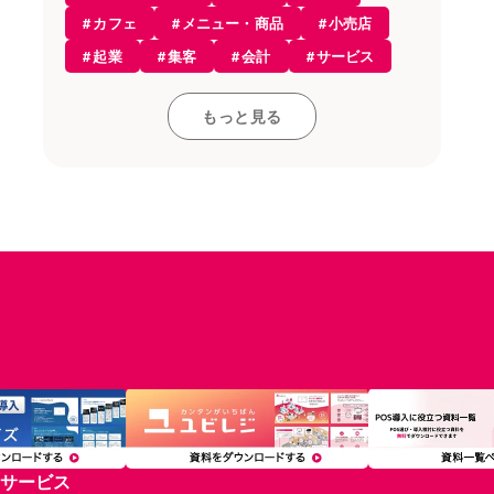
開業・経営
カフェ
メニュー・商品
小売店
開業知識
起業
集客
会計
サービス
モバイルオーダー
レストラン
開業
接客・販売
お役立ち情報
もっと見る
コンセプト
雇用
和食
飲食店
アルコール
レジ
採用
居酒屋
仕入れ
店舗デザイン
POSレジ
カフェ
資格
求人
設備
税金
レストラン
内装
ラーメン
食材
POSレジ・決済
店舗開業
人材育成
アルバイト
トレンド
融資・資金調達
個人事業主
経理
サロン・ヘルスケア
在庫管理
小売
備品
フランチャイズ
インバウンド
分析
原価率
経費
顧客管理
複数店舗
多店舗
利益率
サービス
セルフレジ
モバイルオーダー
飲食