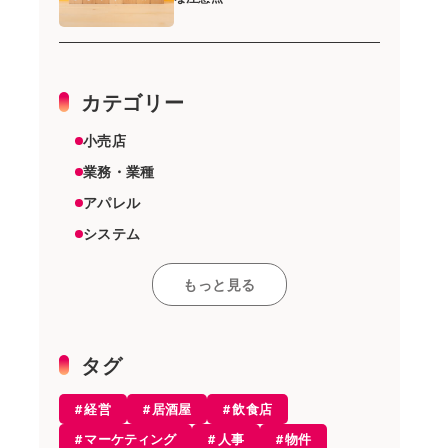
カテゴリー
小売店
業務・業種
アパレル
システム
スーパーマーケット
もっと見る
その他
雑貨店
機器
タグ
美容室
経営
居酒屋
飲食店
エステ
マーケティング
人事
物件