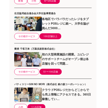
飲食
小売
6〜20店舗
生活協同組合連合会大学生協事業連合
各地区でバラバラだったレジをタブ
レットPOSレジに統一。大学生協が
挑んだ3000…
その他サービス
100店舗以上
豊洲 千客万来（万葉倶楽部株式会社）
初の大型商業施設の開業。ユビレジ
のサポートチームがオープン後は各
店舗を回って問題…
その他サービス
51〜100店舗
パティスリーGIN NO MORI（株式会社 銀の森コーポレーション）
クラウドPOSレジだからどこからで
も売上情報にアクセスできる。365日
稼働してい…
小売
1〜5店舗