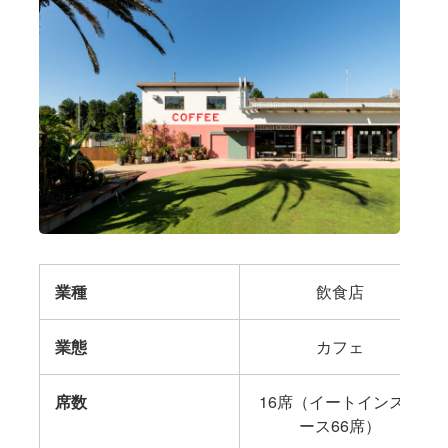
業種
飲食店
業態
カフェ
席数
16席（イートインスペ
ース66席）