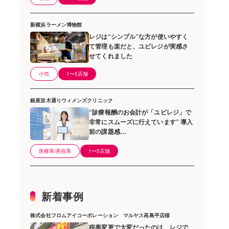
新横浜ラーメン博物館
レジは“シンプル”な方が使いやすく
て管理も楽だと、ユビレジが実感さ
せてくれました
小売
1〜5店舗
銀座並木通りウィメンズクリニック
“診療報酬のお会計が「ユビレジ」で
非常にスムーズに行えています” 導入
前の課題感…
医療系/美容系
1〜5店舗
新着事例
株式会社フロムアイコーポレーション マルヤス高島平店様
税率変更で大変だったのは、レジで