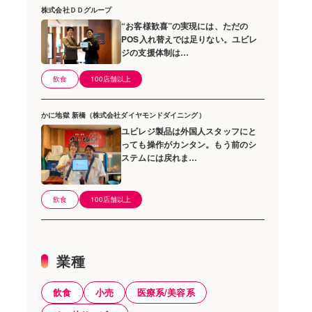
株式会社ＤＤグループ
“お客様歓喜”の実現には、ただの
POS入れ替えでは足りない。ユビレ
ジの支援体制は…
飲食
100店舗以上
かに地獄 新橋（株式会社ダイヤモンドダイニング）
ユビレジ製品は外国人スタッフにと
っても操作がカンタン。もう前のシ
ステムには戻れま…
飲食
100店舗以上
業種
飲食
小売
医療系/美容系