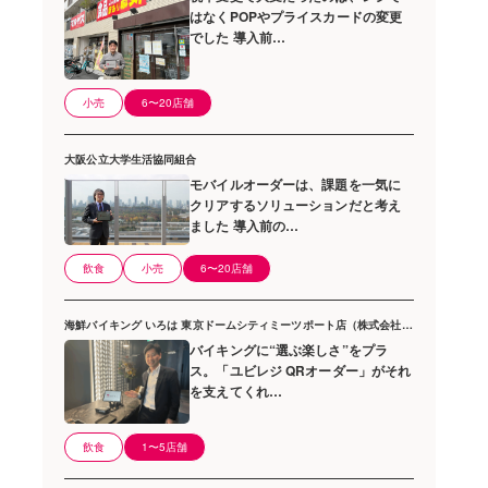
はなくPOPやプライスカードの変更
でした 導入前…
小売
6〜20店舗
大阪公立大学生活協同組合
モバイルオーダーは、課題を一気に
クリアするソリューションだと考え
ました 導入前の…
飲食
小売
6〜20店舗
海鮮バイキング いろは 東京ドームシティミーツポート店（株式会社エイチ・アイ・エス）
バイキングに“選ぶ楽しさ”をプラ
ス。「ユビレジ QRオーダー」がそれ
を支えてくれ…
飲食
1〜5店舗