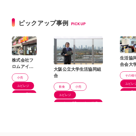
ピックアップ事例
PICKUP
生活協
株式会社フ
合会大
ロムアイコ
大阪公立大学生活協同組
業連合
ーポレーシ
合
その他
小売
ョン マル
ユビレ
ヤス高島平
ユビレジ
飲食
小売
店様
100店
6〜20店舗
ユビレジ
ユビレジ QRオーダー＆決済
6〜20店舗