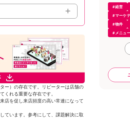
経営
エステ
マーケ
開業・
物件
開業知
メニュ
モバイ
起業
お役立
サービ
飲食店
開業
居酒屋
コンセ
カフェ
アルコ
レスト
仕入れ
ター）の存在です。リピーターは店舗の
POSレ
てくれる重要な存在です。
POSレ
トレン
来店を促し来店頻度の高い常連になって
設備
サロン
ラーメ
しています。参考にして、課題解決に取
店舗開
アルバ