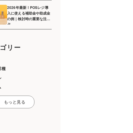
2026年最新！POSレジ導
入に使える補助金や助成金
の例｜検討時の重要な注意
点
ゴリー
業種
ル
ム
ーマーケット
もっと見る