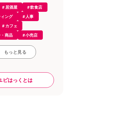
居酒屋
飲食店
ティング
人事
経営
カフェ
識
ー・商品
小売店
ルオーダー
集客
会計
ち情報
もっと見る
ス
レストラン
接客・販売
プト
雇用
和食
ユビはっくとは
ール
レジ
採用
ラン
店舗デザイン
ジ・決済
ジ
資格
求人
ド
税金
内装
・ヘルスケア
ン
食材
業
人材育成
イト
融資・資金調達