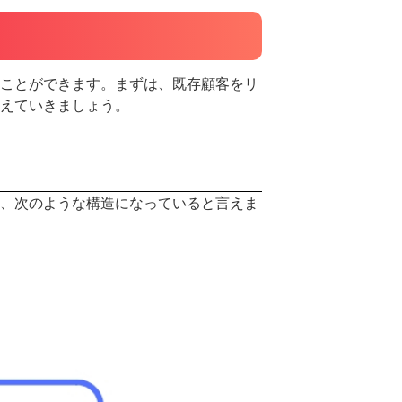
個人事
在庫管
フラン
ことができます。まずは、既存顧客をリ
えていきましょう。
インバ
原価率
複数店
利益率
、次のような構造になっていると言えま
モバイ
開業資
飲食店
確定申
ランチ
キャッ
薬局
コース