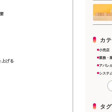
要
カテ
小売店
業務・
を上げる
アパレ
システ
スーパ
その他
雑貨店
機器
タグ
美容室