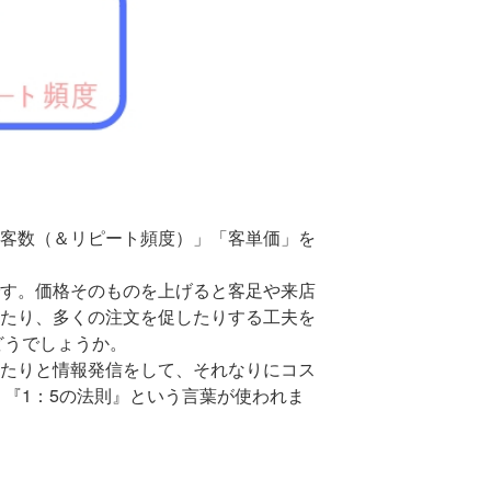
食中毒
メニュ
損益分
POSレ
スマー
カフェ
オーダー
客数（＆リピート頻度）」「客単価」を
税率
開発
す。価格そのものを上げると客足や来店
メニュ
たり、多くの注文を促したりする工夫を
どうでしょうか。
キャッ
たりと情報発信をして、それなりにコス
nsips
『1：5の法則』という言葉が使われま
インボ
データ