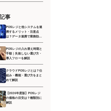
記事
POSレジと他システムを連
携するメリット・注意点
は？データ連携で業務効率
化へ
POSレジの入れ替え時期と
手順｜失敗しない選び方・
導入フローを解説
クラウドPOSレジとは？仕
組み・機能・選び方をまと
めて解説
【2026年度版】POSレジ
の価格の目安は？種類別に
解説