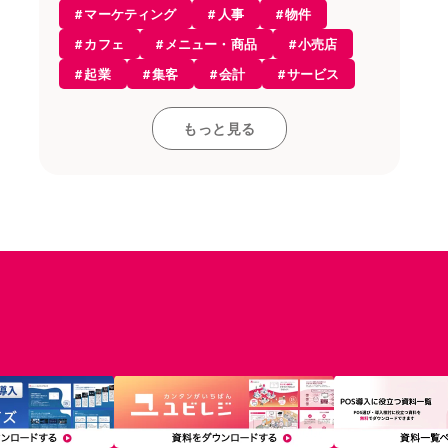
マーケティング
人事
物件
開業・経営
カフェ
メニュー・商品
小売店
開業知識
起業
集客
会計
サービス
モバイルオーダー
レストラン
開業
接客・販売
お役立ち情報
もっと見る
コンセプト
雇用
和食
飲食店
アルコール
レジ
採用
居酒屋
仕入れ
店舗デザイン
POSレジ
カフェ
資格
求人
設備
税金
レストラン
内装
ラーメン
食材
POSレジ・決済
店舗開業
人材育成
アルバイト
トレンド
融資・資金調達
個人事業主
経理
サロン・ヘルスケア
在庫管理
小売
備品
フランチャイズ
インバウンド
分析
原価率
経費
顧客管理
複数店舗
多店舗
利益率