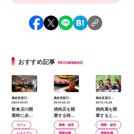
おすすめ記事
RECOMMEND
最終更新日：
最終更新日：
最終更新日：
2024.03.01
2019.02.01
2018.10.29
飲食店の開
焼肉店を開
焼肉屋を開
業時に必要
業する時に
業するとき
な設備│導入
融資を受け
の立地の考
カフェ
開業・経営
開業・経営
前に確認し
るためにす
え方とは？
レストラン
開業知識
開業知識
たい注意点
ること
開業資金や