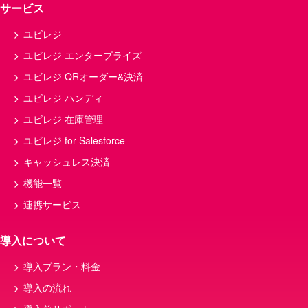
サービス
セルフレジ
モバイルオーダー
飲食
開業資金
美容室
店舗
ユビレジ
飲食店経営
マニュアル
確定申告
ユビレジ エンタープライズ
給料
予約
ランチ
POS
ユビレジ QRオーダー&決済
店舗経営
キャッシュレス
店舗運営
ユビレジ ハンディ
薬局
回転率
店舗管理
ユビレジ 在庫管理
コース料理
クラウド
食中毒
ユビレジ for Salesforce
キッチンカー
メニュー表
接客
キャッシュレス決済
決済
損益分岐点
QRコード決済
機能一覧
POSレジ 改修
スマートレジ
連携サービス
カフェメニュー・商品、モバイルオーダー、飲
食店
導入について
税率
セルフオーダー
開発
導入プラン・料金
POSシステム
メニュー
導入の流れ
POSシテム
キャッシュレス決済端末