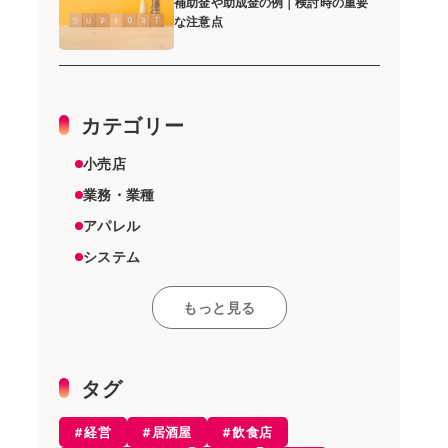
補助金や助成金の例｜検討時の重要
な注意点
カテゴリー
小売店
業務・業種
アパレル
システム
スーパーマーケット
もっと見る
その他
雑貨店
機器
タグ
美容室
経営
居酒屋
飲食店
エステ