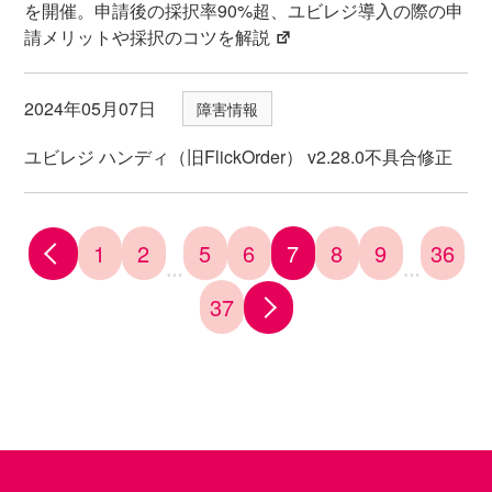
を開催。申請後の採択率90%超、ユビレジ導入の際の申
請メリットや採択のコツを解説
2024年05月07日
障害情報
ユビレジ ハンディ（旧FlickOrder） v2.28.0不具合修正
1
2
5
6
7
8
9
36
…
…
37