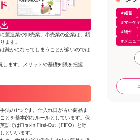
美容室
経営
エステ
マーケ
開業・
物件
に製造業や卸売業、小売業の企業は、頻
開業知
メニュ
ります。
モバイ
は疎かになってしまうことが多いのでは
起業
お役立
サービ
飲食店
説します。メリットや基礎知識を把握
開業
居酒屋
コンセ
カフェ
アルコ
レスト
仕入れ
POSレ
POSレ
手法の1つです。仕入れ日が古い商品ま
トレン
設備
ことを基本的なルールとしています。保
サロン
st-In First-Out（FIFO）と呼
ラーメ
しといいます。
店舗開
ため、食品などの劣化しやすい商品を扱