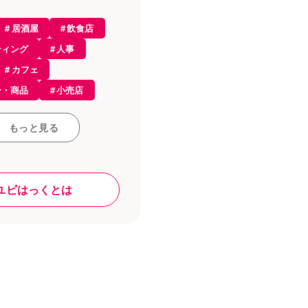
居酒屋
飲食店
ティング
人事
経営
カフェ
識
ー・商品
小売店
ルオーダー
集客
会計
ち情報
もっと見る
ス
レストラン
接客・販売
プト
雇用
和食
ユビはっくとは
ール
レジ
採用
ラン
店舗デザイン
ジ・決済
ジ
資格
求人
ド
税金
内装
・ヘルスケア
ン
食材
業
人材育成