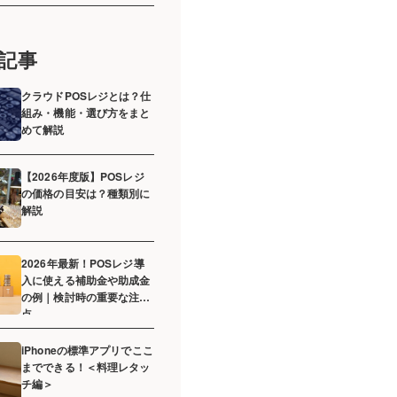
記事
クラウドPOSレジとは？仕
組み・機能・選び方をまと
めて解説
【2026年度版】POSレジ
の価格の目安は？種類別に
解説
2026年最新！POSレジ導
入に使える補助金や助成金
の例｜検討時の重要な注意
点
iPhoneの標準アプリでここ
までできる！＜料理レタッ
チ編＞