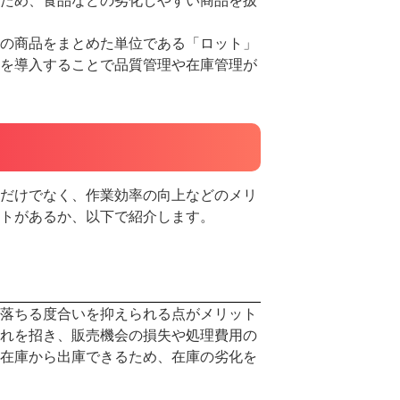
アルバ
個人事
の商品をまとめた単位である「ロット」
を導入することで品質管理や在庫管理が
在庫管
フラン
インバ
経費
複数店
だけでなく、作業効率の向上などのメリ
モバイ
トがあるか、以下で紹介します。
セルフ
美容室
店舗
飲食店
落ちる度合いを抑えられる点がメリット
ランチ
れを招き、販売機会の損失や処理費用の
在庫から出庫できるため、在庫の劣化を
店舗経
薬局