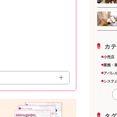
カテ
小売店
業務・
アパレ
システ
スーパ
その他
雑貨店
機器
タグ