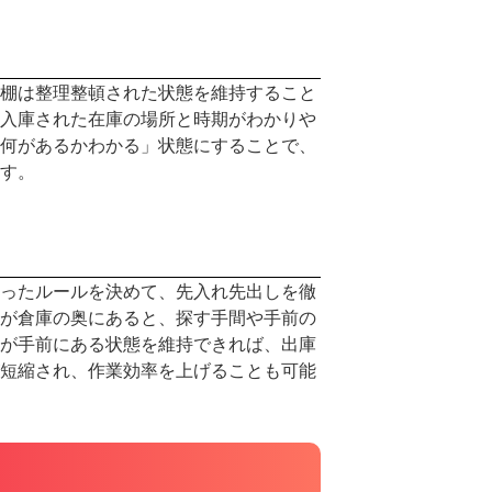
店舗運
キッチ
コース
棚は整理整頓された状態を維持すること
決済
入庫された在庫の場所と時期がわかりや
何があるかわかる」状態にすることで、
QRコー
す。
クラウ
スマー
インボ
カフェ
ったルールを決めて、先入れ先出しを徹
オーダー
が倉庫の奥にあると、探す手間や手前の
開発
が手前にある状態を維持できれば、出庫
メニュ
短縮され、作業効率を上げることも可能
キャッ
nsips
セルフ