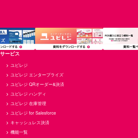
トレンド
融資・資金調達
個人事業主
経理
サロン・ヘルスケア
在庫管理
小売
備品
フランチャイズ
インバウンド
分析
経費
原価率
顧客管理
複数店舗
飲食
モバイルオーダー
サービス
多店舗
セルフレジ
利益率
美容室
マニュアル
店舗
ユビレジ
開業資金
飲食店経営
給料
ユビレジ エンタープライズ
予約
ランチ
確定申告
ユビレジ QRオーダー&決済
店舗経営
キャッシュレス
薬局
ユビレジ ハンディ
POS
回転率
店舗運営
ユビレジ 在庫管理
損益分岐点
キッチンカー
食中毒
ユビレジ for Salesforce
コース料理
メニュー表
決済
キャッシュレス決済
接客
QRコード決済
店舗管理
機能一覧
クラウド
POSレジ 改修