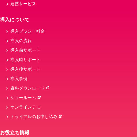
連携サービス
スマートレジ
税率
インボイス制度
カフェメニュー・商品、モバイルオーダー、飲
導入について
食店
導入プラン・料金
開発
POSシステム
メニュー
導入の流れ
POSシテム
キャッシュレス決済端末
導入前サポート
nsips
粗利
ハンディ
導入時サポート
セルフオーダー
導入後サポート
導入事例
資料ダウンロード
ショールーム
オンラインデモ
トライアルのお申し込み
お役立ち情報