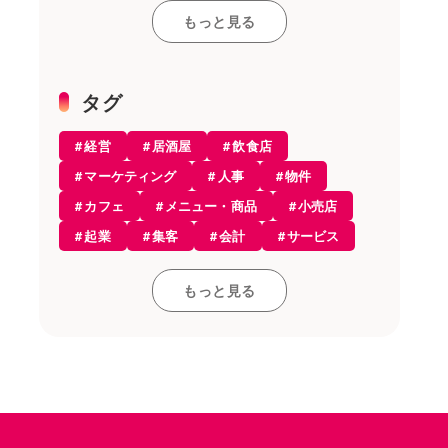
スーパーマーケット
もっと見る
その他
雑貨店
機器
タグ
美容室
経営
居酒屋
飲食店
エステ
マーケティング
人事
物件
開業・経営
カフェ
メニュー・商品
小売店
開業知識
起業
集客
会計
サービス
モバイルオーダー
レストラン
開業
接客・販売
お役立ち情報
もっと見る
コンセプト
雇用
和食
飲食店
アルコール
レジ
採用
居酒屋
仕入れ
店舗デザイン
POSレジ
カフェ
資格
求人
設備
税金
レストラン
内装
ラーメン
食材
POSレジ・決済
店舗開業
人材育成
アルバイト