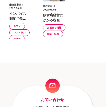
最終更新日：
最終更新日：
2023.03.01
2022.01.06
インボイス
飲食店経営に
制度で飲食
かかる税金と
店が受ける
は？知ってお
カフェ
お役立ち情報
影響は？制
きたい消費税
レストラン
度の概要と
開業・経営
の軽減税率
求められる
居酒屋
対応
飲食店
お問い合わせ