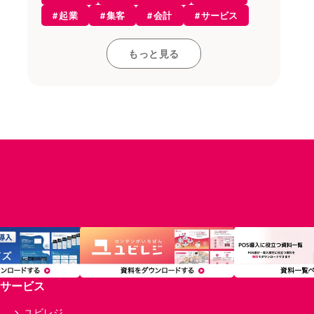
開業知識
起業
集客
会計
サービス
モバイルオーダー
レストラン
開業
接客・販売
お役立ち情報
もっと見る
コンセプト
雇用
和食
飲食店
アルコール
レジ
採用
居酒屋
仕入れ
店舗デザイン
POSレジ
カフェ
資格
求人
設備
税金
レストラン
内装
ラーメン
食材
POSレジ・決済
店舗開業
人材育成
アルバイト
トレンド
融資・資金調達
個人事業主
経理
サロン・ヘルスケア
在庫管理
小売
備品
フランチャイズ
インバウンド
分析
原価率
経費
顧客管理
複数店舗
多店舗
利益率
サービス
セルフレジ
モバイルオーダー
飲食
開業資金
美容室
店舗
ユビレジ