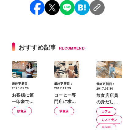
おすすめ記事
RECOMMEND
最終更新日：
最終更新日：
最終更新日：
2017.11.23
2025.05.26
2017.07.30
コーヒー専
お客様に第
飲食店店員
門店に求め
一印象で好
の身だしな
られること
印象を与え
みとは？髪
飲食店
飲食店
カフェ
は？人気店
るコツ
型やアクセ
にするため
レストラン
サリーの注
のコツを紹
意点を紹
居酒屋
介
介！
飲食店