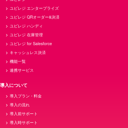
飲食店経営
マニュアル
確定申告
ユビレジ エンタープライズ
給料
予約
ランチ
POS
ユビレジ QRオーダー&決済
店舗経営
キャッシュレス
店舗運営
ユビレジ ハンディ
薬局
回転率
店舗管理
ユビレジ 在庫管理
コース料理
クラウド
食中毒
ユビレジ for Salesforce
キッチンカー
メニュー表
接客
キャッシュレス決済
決済
損益分岐点
QRコード決済
機能一覧
POSレジ 改修
スマートレジ
連携サービス
カフェメニュー・商品、モバイルオーダー、飲
食店
導入について
税率
セルフオーダー
開発
導入プラン・料金
POSシステム
メニュー
導入の流れ
POSシテム
キャッシュレス決済端末
導入前サポート
nsips
粗利
インボイス制度
導入時サポート
ハンディ
データ連携