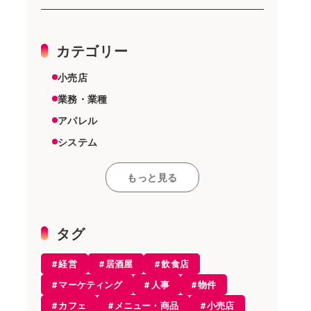
カテゴリー
小売店
業務・業種
アパレル
システム
スーパーマーケット
もっと見る
その他
雑貨店
機器
タグ
美容室
経営
居酒屋
飲食店
エステ
マーケティング
人事
物件
開業・経営
カフェ
メニュー・商品
小売店