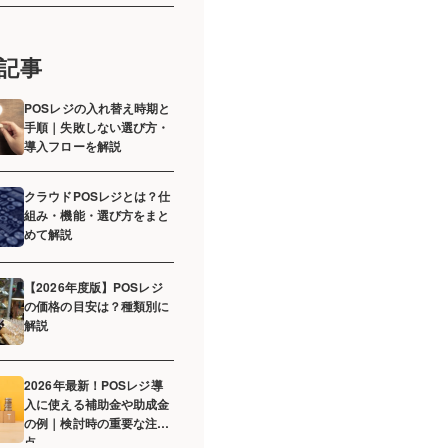
記事
POSレジの入れ替え時期と
手順｜失敗しない選び方・
導入フローを解説
クラウドPOSレジとは？仕
組み・機能・選び方をまと
めて解説
【2026年度版】POSレジ
の価格の目安は？種類別に
解説
2026年最新！POSレジ導
入に使える補助金や助成金
の例｜検討時の重要な注意
点