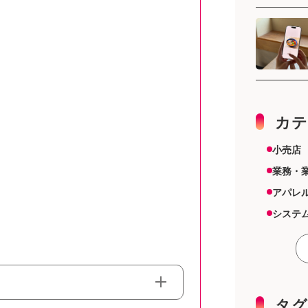
カテ
小売店
業務・
アパレ
システ
スーパ
その他
雑貨店
機器
タグ