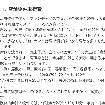
1. 店舗物件取得費
店舗物件ですが、フランチャイズでない場合40坪も50坪もあ
20坪程度からスタートするのが良いです。
席数は、客席面積の1.5倍が標準とされており、面積が20坪であ
れは標準ですから、例えば、お店のコンセプトが「ゆったりく
いに少なくし、逆にカフェは客単価が低いから客数を多くした
します。
席数が決まれば、売上予想が立てられます。1日の売上は「席数
ことができます。稼働率とは、全席数に対して実際に埋まる席
80％程度といわれています。
〈例〉席数が30席、回転数3回、客単価700円、稼働率70％と
1日の売上予想額は、「30×3×700×70％＝44,100円」。
1か月の営業日数が25日とすると、毎月の売上予想額は、「44,100
す。
店舗の家賃は売上の10％が適正とされていますから、家賃が1
す。
飲食店向けの物件では、保証金が家賃の10か月分、家賃・礼金