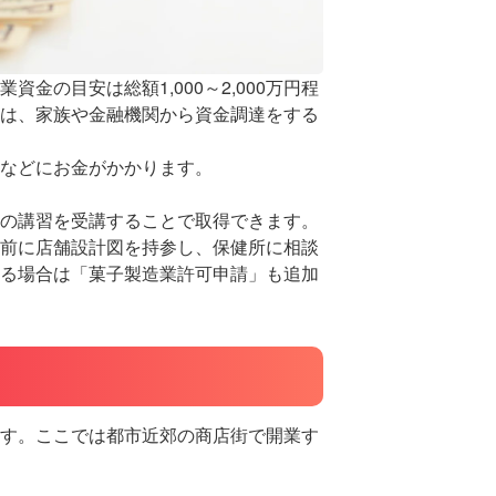
店舗運
キッチ
コース
の目安は総額1,000～2,000万円程
は、家族や金融機関から資金調達をする
決済
QRコー
などにお金がかかります。
クラウ
スマー
の講習を受講することで取得できます。
前に店舗設計図を持参し、保健所に相談
インボ
る場合は「菓子製造業許可申請」も追加
カフェ
オーダー
開発
メニュ
キャッ
す。ここでは都市近郊の商店街で開業す
nsips
セルフ