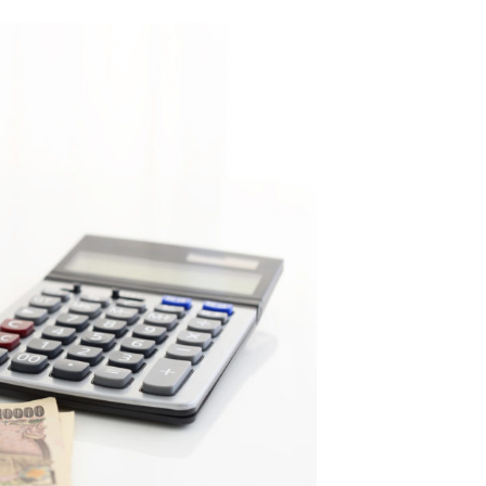
アルバ
個人事
在庫管
フラン
インバ
経費
複数店
モバイ
セルフ
美容室
店舗
飲食店
ランチ
店舗経
薬局