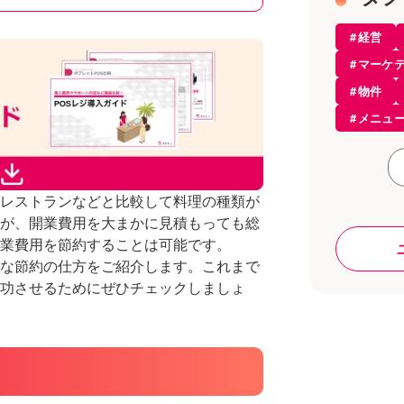
美容室
経営
エステ
マーケ
開業・
物件
開業知
メニュ
モバイ
起業
お役立
サービ
飲食店
レストランなどと比較して料理の種類が
開業
居酒屋
が、開業費用を大まかに見積もっても総
コンセ
カフェ
で開業費用を節約することは可能です。
アルコ
な節約の仕方をご紹介します。これまで
レスト
仕入れ
功させるためにぜひチェックしましょ
POSレ
POSレ
トレン
設備
サロン
ラーメ
店舗開