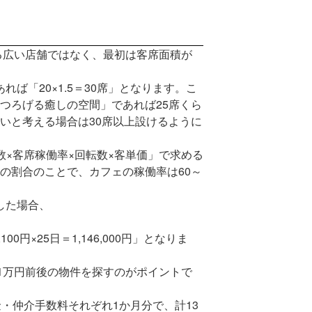
る広い店舗ではなく、最初は客席面積が
れば「20×1.5＝30席」となります。こ
つろげる癒しの空間」であれば25席くら
いと考える場合は30席以上設けるように
×客席稼働率×回転数×客単価」で求める
の割合のことで、カフェの稼働率は60～
した場合、
円×25日＝1,146,000円」となりま
1万円前後の物件を探すのがポイントで
・仲介手数料それぞれ1か月分で、計13