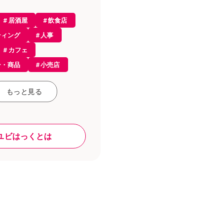
居酒屋
飲食店
ティング
人事
経営
カフェ
識
ー・商品
小売店
ルオーダー
集客
会計
ち情報
もっと見る
ス
レストラン
接客・販売
プト
雇用
和食
ユビはっくとは
ール
レジ
採用
ラン
店舗デザイン
ジ・決済
ジ
資格
求人
ド
税金
内装
・ヘルスケア
ン
食材
業
人材育成