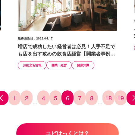
最終更新日：2022.04.17
増店で成功したい経営者は必見！人手不足で
も店を出す攻めの飲食店経営【開業者事例あ
り】
お役立ち情報
開業・経営
開業知識
1
2
4
5
6
7
8
18
19
…
…
ユビはっくとは？