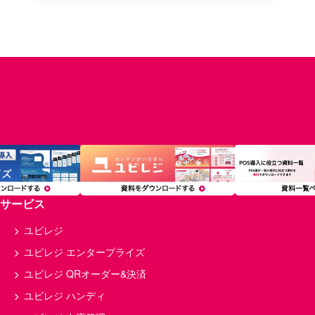
居酒屋
仕入れ
店舗デザイン
POSレジ
カフェ
資格
求人
設備
税金
レストラン
内装
ラーメン
食材
POSレジ・決済
店舗開業
人材育成
アルバイト
トレンド
融資・資金調達
個人事業主
経理
サロン・ヘルスケア
在庫管理
小売
備品
フランチャイズ
インバウンド
分析
原価率
経費
顧客管理
複数店舗
多店舗
利益率
サービス
セルフレジ
モバイルオーダー
飲食
開業資金
美容室
店舗
ユビレジ
飲食店経営
マニュアル
確定申告
ユビレジ エンタープライズ
給料
予約
ランチ
POS
ユビレジ QRオーダー&決済
店舗経営
キャッシュレス
店舗運営
ユビレジ ハンディ
薬局
回転率
店舗管理