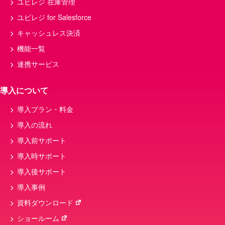
ユビレジ 在庫管理
コース料理
クラウド
食中毒
ユビレジ for Salesforce
キッチンカー
メニュー表
接客
キャッシュレス決済
決済
損益分岐点
QRコード決済
機能一覧
POSレジ 改修
スマートレジ
連携サービス
カフェメニュー・商品、モバイルオーダー、飲
食店
導入について
税率
セルフオーダー
開発
導入プラン・料金
POSシステム
メニュー
導入の流れ
POSシテム
キャッシュレス決済端末
導入前サポート
nsips
粗利
インボイス制度
導入時サポート
ハンディ
データ連携
導入後サポート
導入事例
資料ダウンロード
ショールーム