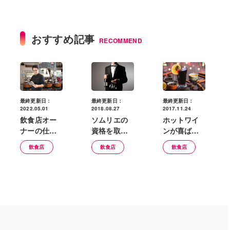
おすすめ記事
RECOMMEND
最終更新日：
最終更新日：
最終更新日：
2022.05.01
2018.08.27
2017.11.24
飲食店オー
ソムリエの
ホットワイ
ナーの仕事
資格を取っ
ンが喜ばれ
とは？働き
てワインを
る！美味し
飲食店
飲食店
飲食店
方の違いや
売りにして
いホットワ
オーナーに
いこう！
インの作り
なるための
方を覚えよ
方法
う