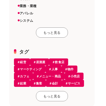
業務・業種
アパレル
システム
スーパーマーケット
もっと見る
その他
雑貨店
機器
タグ
美容室
経営
居酒屋
飲食店
エステ
マーケティング
人事
物件
開業・経営
カフェ
メニュー・商品
小売店
開業知識
起業
集客
会計
サービス
モバイルオーダー
レストラン
開業
接客・販売
お役立ち情報
もっと見る
コンセプト
雇用
和食
飲食店
アルコール
レジ
採用