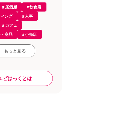
居酒屋
飲食店
ティング
人事
経営
カフェ
識
ー・商品
小売店
ルオーダー
集客
会計
ち情報
もっと見る
ス
レストラン
接客・販売
プト
雇用
和食
ユビはっくとは
ール
レジ
採用
ラン
店舗デザイン
ジ・決済
ジ
資格
求人
ド
税金
内装
・ヘルスケア
ン
食材
業
人材育成
イト
融資・資金調達