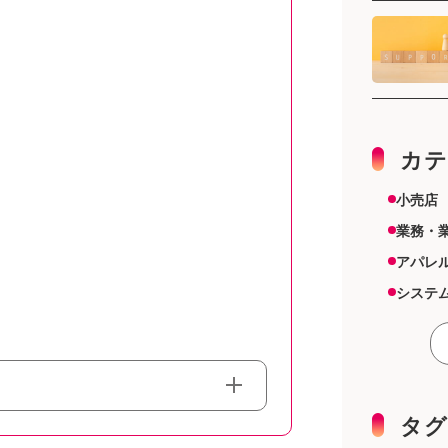
カテ
小売店
業務・
アパレ
システ
スーパ
その他
雑貨店
機器
タグ
美容室