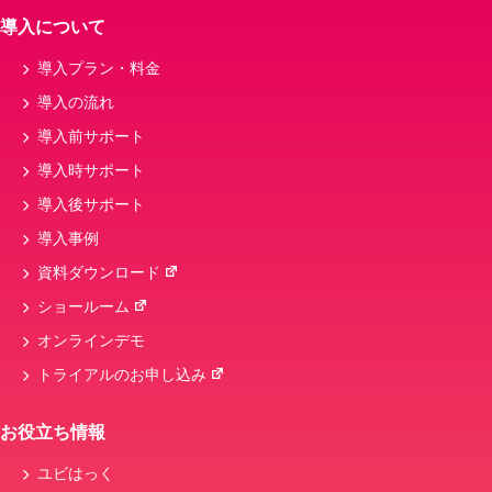
カフェメニュー・商品、モバイルオーダー、飲
導入について
食店
導入プラン・料金
開発
POSシステム
メニュー
導入の流れ
POSシテム
キャッシュレス決済端末
導入前サポート
nsips
粗利
ハンディ
導入時サポート
セルフオーダー
導入後サポート
導入事例
資料ダウンロード
ショールーム
オンラインデモ
トライアルのお申し込み
お役立ち情報
ユビはっく