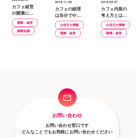
2018.11.28
2018.02.27
カフェ経営
カフェの経理
カフェ内装の
の開業に必
は自分でやる
考え方とは？
要な資格や
べき？楽にで
おしゃれなカ
開業・経営
成功させる
お役立ち情報
お役立ち情報
きるクラウド
フェをつくる
開業知識
ためのポイ
開業・経営
開業・経営
会計とは
ための第一歩
ント
お問い合わせ
お問い合わせ窓口です
どんなことでもお気軽にお問い合わせください