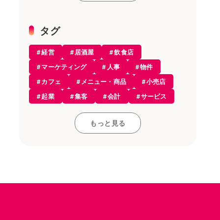
雑貨店
機器
タグ
美容室
経営
居酒屋
飲食店
エステ
マーケティング
人事
物件
開業・経営
カフェ
メニュー・商品
小売店
開業知識
起業
集客
会計
サービス
モバイルオーダー
レストラン
開業
接客・販売
お役立ち情報
もっと見る
コンセプト
雇用
和食
飲食店
アルコール
レジ
採用
居酒屋
仕入れ
店舗デザイン
POSレジ
カフェ
資格
求人
設備
税金
レストラン
内装
ラーメン
食材
POSレジ・決済
店舗開業
人材育成
アルバイト
トレンド
融資・資金調達
個人事業主
経理