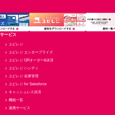
サロン・ヘルスケア
在庫管理
小売
備品
フランチャイズ
インバウンド
分析
経費
原価率
顧客管理
複数店舗
飲食
モバイルオーダー
サービス
多店舗
セルフレジ
利益率
美容室
マニュアル
店舗
ユビレジ
開業資金
飲食店経営
給料
ユビレジ エンタープライズ
予約
ランチ
確定申告
ユビレジ QRオーダー&決済
店舗経営
キャッシュレス
薬局
ユビレジ ハンディ
POS
回転率
店舗運営
ユビレジ 在庫管理
損益分岐点
キッチンカー
食中毒
ユビレジ for Salesforce
コース料理
メニュー表
決済
キャッシュレス決済
接客
QRコード決済
店舗管理
機能一覧
クラウド
POSレジ 改修
連携サービス
スマートレジ
税率
インボイス制度