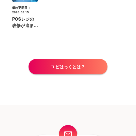
最終更新日：
2026.05.15
POSレジの
改修が進まな
い理由は？負
担を軽くする
対策や改修タ
イミングの目
安
ユビはっくとは？