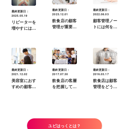
最終更新日：
最終更新日：
最終更新日：
2023.12.01
2022.08.03
2025.05.19
飲食店の顧客
顧客管理ノー
リピーターを
管理が重要な
トには何を記
増やすには？
理由は？得ら
載する？デジ
飲食店ででき
れる効果やツ
タルツールで
る顧客情報活
ールの選び方
記録するメリ
用法
ット
最終更新日：
最終更新日：
最終更新日：
2021.12.02
2016.03.17
2017.07.30
美容室におす
飲食店は顧客
飲食店の客層
すめの顧客管
管理をどう活
を把握して売
理アプリ・シ
用する？売上
上を伸ばそ
ステム5選｜
向上のための
う！客層分析
顧客情報記録
具体例を紹介
のメリットや
のコツ
方法とは
ユビはっくとは？