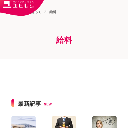
トップ
ユビはっく
給料
給料
最新記事
NEW