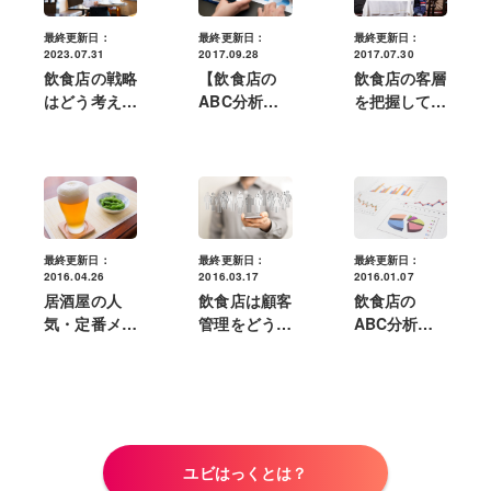
最終更新日：
最終更新日：
最終更新日：
2023.07.31
2017.07.30
2017.09.28
飲食店の戦略
飲食店の客層
【飲食店の
はどう考え
を把握して売
ABC分析】
る？成功に導
上を伸ばそ
メニュー分析
く計画のポイ
う！客層分析
から価格設定
ント
のメリットや
の見直しをす
方法とは
るポイント
最終更新日：
最終更新日：
最終更新日：
2016.03.17
2016.04.26
2016.01.07
飲食店は顧客
居酒屋の人
飲食店の
管理をどう活
気・定番メニ
ABC分析の
用する？売上
ューはこれ！
やり方
向上のための
儲かるメニュ
具体例を紹介
ーにするポイ
ントとは
ユビはっくとは？