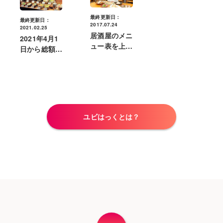
最終更新日：
最終更新日：
2017.07.24
2021.02.25
居酒屋のメニ
2021年4月1
ュー表を上手
日から総額表
に作成し注文
示が義務化！
数アップに繋
メニューの総
げよう
額表示の方法
と注意点とは
ユビはっくとは？