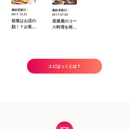
最終更新日：
最終更新日：
2017.12.21
2017.07.30
前菜はお店の
居酒屋のコー
顔！？お客様
ス料理を研
を虜にする前
究！コース料
菜メニューの
理の組み立て
ポイントとは
方のポイント
は？
ユビはっくとは？