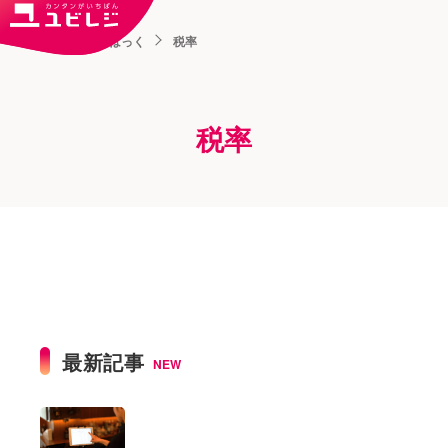
トップ
ユビはっく
税率
税率
最新記事
NEW