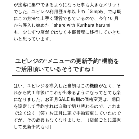
が接客に集中できるようになった事も⼤きなメリット
でした。ユビレジ利⽤歴５年以上の「Simply」では既
にこの⽅法で上⼿く運営できているので、今年10 ⽉
から導⼊し始めた「share with Kurihara harumi」
も、少しずつ店舗ではなく本部管理に移⾏していきた
いと思っています。
ユビレジの“メニューの更新予約”機能を
ご活⽤頂いているそうですね！
はい、ユビレジを導⼊した当初はこの機能がなく、そ
れから約１年後にこれが出来るようになってとても楽
になりました。お正⽉SALE 時期の価格変更は、期⽇
を設定して予約すれば⾃動で切り替わるので、これま
で泣く泣く（笑）お正⽉に家で⼿動変更していたので
すが、その必要もなくなりました。（店舗ごとに選択
して更新予約も可）