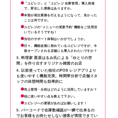
「ユビレジ」と「ユビレジ 在庫管理」導⼊前後
で、変化した業務はありますか。
本部が発注業務を⾏えるようになって、良かった
ことは何ですか。
ユビレジの“メニューの更新予約”機能をご活⽤頂
いているそうですね！
当社のサポート体制はいかがでしょうか。
⽇々、機能改善に努めているユビレジですが、今
後オープンされる店舗にも導⼊されたいですか？
料理家 栗原はるみ⽒による「ゆとりの空
間」を作り出すオリジナル雑貨のお店
以前使っていた他社のPOS レジアプリより
も使いやすく機能充実。時間帯分析で店舗スタ
ッフの休憩時間も効率的に
売上管理・分析はどのように活⽤していますか？
他に使いやすい点を教えて下さい。
ユビレジへの要望があればお願いします！
バーコードで在庫数確認が⼀瞬で出来るの
でお客様をお待たせしない接客が実現できてい