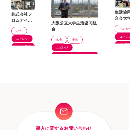
生活協
株式会社フ
合会大
ロムアイコ
大阪公立大学生活協同組
業連合
ーポレーシ
合
その他
小売
ョン マル
ユビレ
ヤス高島平
ユビレジ
飲食
小売
店様
100店
6〜20店舗
ユビレジ
ユビレジ QRオーダー＆決済
6〜20店舗
導入に関するお問い合わせ