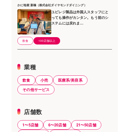
かに地獄 新橋（株式会社ダイヤモンドダイニング）
ユビレジ製品は外国人スタッフにと
っても操作がカンタン。もう前のシ
ステムには戻れま…
飲食
100店舗以上
業種
飲食
小売
医療系/美容系
その他サービス
店舗数
1〜5店舗
6〜20店舗
21〜50店舗