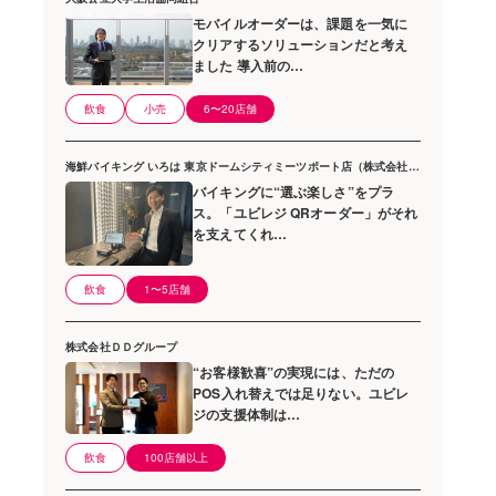
モバイルオーダーは、課題を一気に
クリアするソリューションだと考え
ました 導入前の…
飲食
小売
6〜20店舗
海鮮バイキング いろは 東京ドームシティミーツポート店（株式会社エイチ・アイ・エス）
バイキングに“選ぶ楽しさ”をプラ
ス。「ユビレジ QRオーダー」がそれ
を支えてくれ…
飲食
1〜5店舗
株式会社ＤＤグループ
“お客様歓喜”の実現には、ただの
POS入れ替えでは足りない。ユビレ
ジの支援体制は…
飲食
100店舗以上