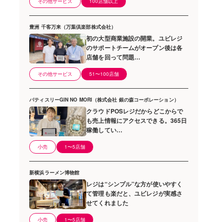
その他サービス
100店舗以上
豊洲 千客万来（万葉倶楽部株式会社）
初の大型商業施設の開業。ユビレジ
のサポートチームがオープン後は各
店舗を回って問題…
その他サービス
51〜100店舗
パティスリーGIN NO MORI（株式会社 銀の森コーポレーション）
クラウドPOSレジだからどこからで
も売上情報にアクセスできる。365日
稼働してい…
小売
1〜5店舗
新横浜ラーメン博物館
レジは“シンプル”な方が使いやすく
て管理も楽だと、ユビレジが実感さ
せてくれました
小売
1〜5店舗