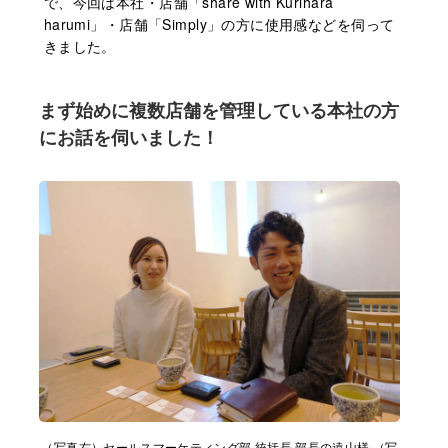
で、今回は本社・店舗「share with Kurihara
harumi」・店舗「Simply」の⽅に使⽤感などを伺って
きました。
まず始めに複数店舗を管理している本社の⽅
にお話を伺いました！
（写真右）セールスマーケティング部 統括⻑ 部⻑の遠⼭様 （写