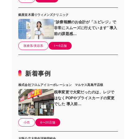
銀座並木通りウィメンズクリニック
“診療報酬のお会計が「ユビレジ」で
非常にスムーズに行えています” 導入
前の課題感…
医療系/美容系
1〜5店舗
新着事例
株式会社フロムアイコーポレーション マルヤス高島平店様
税率変更で大変だったのは、レジで
はなくPOPやプライスカードの変更
でした 導入前…
小売
6〜20店舗
大阪公立大学生活協同組合