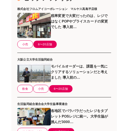
株式会社フロムアイコーポレーション マルヤス高島平店様
税率変更で大変だったのは、レジで
はなくPOPやプライスカードの変更
でした 導入前…
小売
6〜20店舗
大阪公立大学生活協同組合
モバイルオーダーは、課題を一気に
クリアするソリューションだと考え
ました 導入前の…
飲食
小売
6〜20店舗
生活協同組合連合会大学生協事業連合
各地区でバラバラだったレジをタブ
レットPOSレジに統一。大学生協が
挑んだ3000…